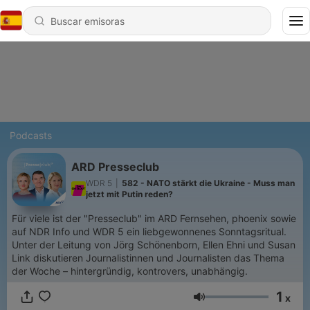
Podcasts
ARD Presseclub
WDR 5
|
582 - NATO stärkt die Ukraine - Muss man
jetzt mit Putin reden?
Für viele ist der "Presseclub" im ARD Fernsehen, phoenix sowie
auf NDR Info und WDR 5 ein liebgewonnenes Sonntagsritual.
Unter der Leitung von Jörg Schönenborn, Ellen Ehni und Susan
Link diskutieren Journalistinnen und Journalisten das Thema
der Woche – hintergründig, kontrovers, unabhängig.
1
x
Volumen