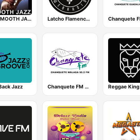
101 SMOOTH JAZZ
Latcho Flamenco' WebRadio
Back Jazz
Chanquete FM Costa del Sol