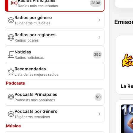
Radios Principales
2808
Radios más escuchadas
Radios por género
Emisor
15 géneros musicales
Radios por regiones
Radios locales
Noticias
292
Radios noticiosas
Recomendadas
Lista de las mejores radios
Podcasts
La R
Podcasts Principales
50
Podcasts más populares
Podcasts por Género
18 géneros temáticos
Música