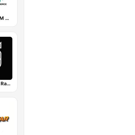
Chanquete FM Guadalhorce
Reggae King Radio