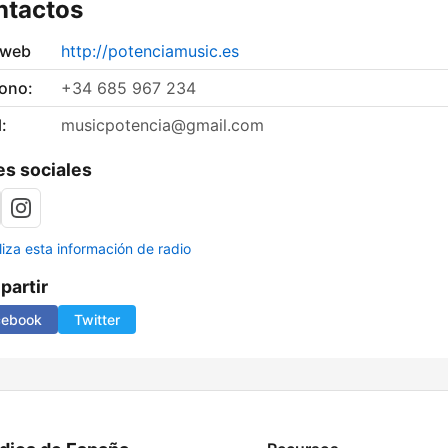
ntactos
 web
http://potenciamusic.es
fono:
+34 685 967 234
:
musicpotencia@gmail.com
s sociales
liza esta información de radio
artir
cebook
Twitter