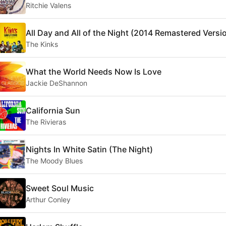
Ritchie Valens
All Day and All of the Night (2014 Remastered Versi
The Kinks
What the World Needs Now Is Love
Jackie DeShannon
California Sun
The Rivieras
Nights In White Satin (The Night)
The Moody Blues
Sweet Soul Music
Arthur Conley