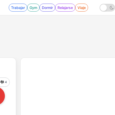
Trabajar
Gym
Dormir
Relajarse
Viaje
4