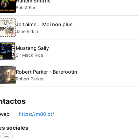
Harlem Shuffle
Bob & Earl
Je t'aime... Moi non plus
Jane Birkin
Mustang Sally
Sir Mack Rice
Robert Parker - Barefootin'
Robert Parker
ntactos
 web
https://m80.pt/
s sociales