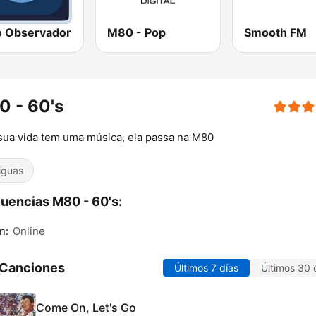
o Observador
M80 - Pop
Smooth FM
 - 60's
sua vida tem uma música, ela passa na M80
iguas
uencias M80 - 60's:
n:
Online
 Canciones
Últimos 7 días
Últimos 30 
Come On, Let's Go