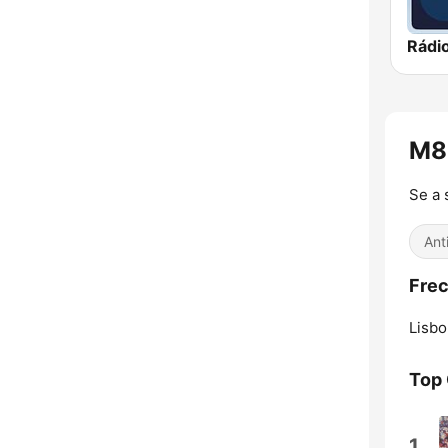
Rádi
M80
Se a 
Ant
Frec
Lisbo
Top
1