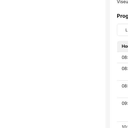
Viseu
Pro
L
Ho
08:
08
08:
09:
10: