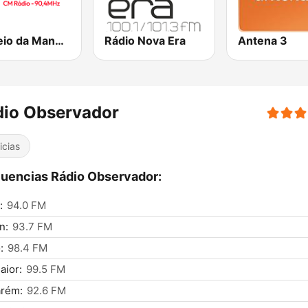
Correio da Manhã Rádio
Rádio Nova Era
Antena 3
dio Observador
icias
uencias Rádio Observador:
:
94.0 FM
n:
93.7 FM
:
98.4 FM
aior:
99.5 FM
arém:
92.6 FM