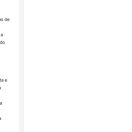
as de
 a
ido
ta e
a
 a
a