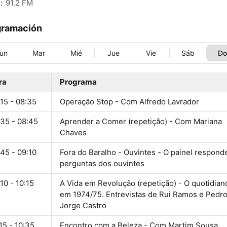
:
91.2 FM
gramación
un
Mar
Mié
Jue
Vie
Sáb
D
ra
Programa
15 - 08:35
Operação Stop - Com Alfredo Lavrador
:35 - 08:45
Aprender a Comer (repetição) - Com Mariana
Chaves
45 - 09:10
Fora do Baralho - Ouvintes - O painel respond
perguntas dos ouvintes
10 - 10:15
A Vida em Revolução (repetição) - O quotidian
em 1974/75. Entrevistas de Rui Ramos e Pedr
Jorge Castro
15 - 10:35
Encontro com a Beleza - Com Martim Sousa