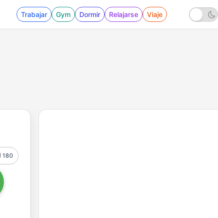
Trabajar
Gym
Dormir
Relajarse
Viaje
180