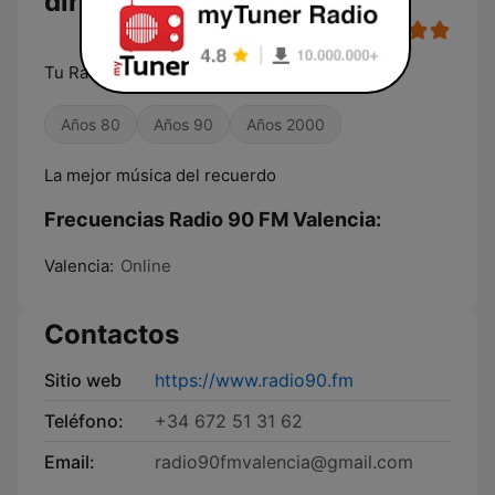
directo
Tu Radio con la mejor música Remember
Años 80
Años 90
Años 2000
La mejor música del recuerdo
Frecuencias Radio 90 FM Valencia:
Valencia:
Online
Contactos
Sitio web
https://www.radio90.fm
Teléfono:
+34 672 51 31 62
Email:
radio90fmvalencia@gmail.com