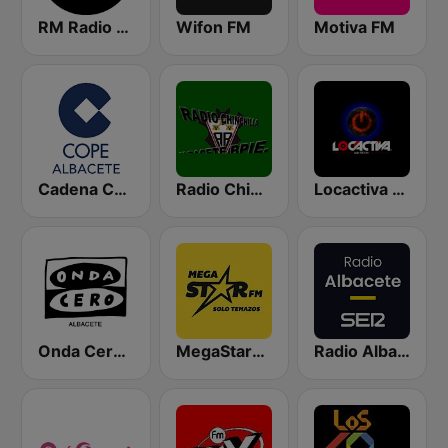
RM Radio La Manchuela
Wifon FM
Motiva FM
Cadena COPE Albacete
Radio Chinchilla
Locactiva Radio
Onda Cero Albacete
MegaStarFM
Radio Albacete SER