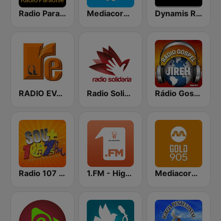
Radio Paradise
Mediacorp CLASS 95
Dynamis Radio
RADIO EVANGELICA
Radio Solidaria
Rádio Gospel Jireh
Radio 107 FM
1.FM - High Voltage
Mediacorp GOLD 905