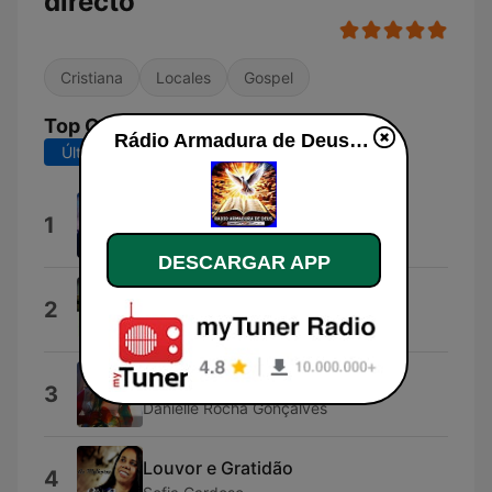
directo
Cristiana
Locales
Gospel
Top Canciones
Rádio Armadura de Deus en vivo
Últimos 7 días
Últimos 30 días
Na Hora Certa
1
Toque Mais
DESCARGAR APP
Salmo 91
2
Escrituras Vivas
Agora (Ao Vivo)
3
Danielle Rocha Gonçalves
Louvor e Gratidão
4