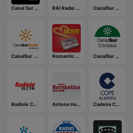
Canal Sur Radio Música
RAI Radio Andalucía Información
CanalSur Radio Almería
CanalSur Radio Andalucía
Romantic Vibes
CanalSur Radio Córdoba
Radiole Costa de la Luz
Antena Huelva Radio Romantica
Cadena COPE Almería