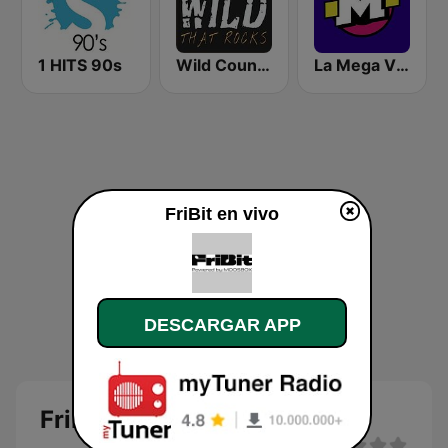
1 HITS 90s
Wild Country Music Radio
La Mega Villavicencio
FriBit en vivo
DESCARGAR APP
FriBit en directo