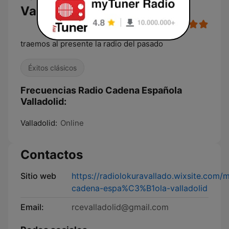
Valladolid en directo
traemos al presente la radio del pasado
Éxitos clásicos
Frecuencias Radio Cadena Española
Valladolid:
Valladolid:
Online
Contactos
Sitio web
https://radiolokuravallado.wixsite.com/mi
cadena-espa%C3%B1ola-valladolid
Email:
rcevalladolid@gmail.com