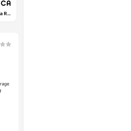
Ibiza Organica Radio
arage
d