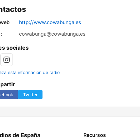
ntactos
 web
http://www.cowabunga.es
:
cowabunga@cowabunga.es
s sociales
liza esta información de radio
artir
cebook
Twitter
dios de España
Recursos