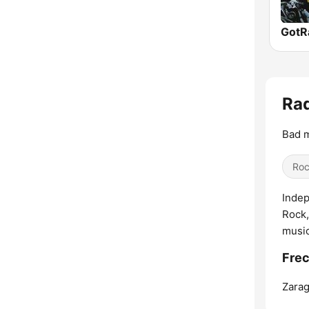
Rad
Bad m
Roc
Indep
Rock,
music
Fre
Zarag