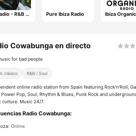
GotRadio - R&B Classics
Pure Ibiza Radio
io Cowabunga en directo
usic for bad people
k clásico
R&B / Soul
endent online radio station from Spain featuring Rock'n'Roll, G
 Power Pop, Soul, Rhythm & Blues, Punk Rock and undergroun
 culture. Music 24/7.
cuencias Radio Cowabunga:
oza:
Online