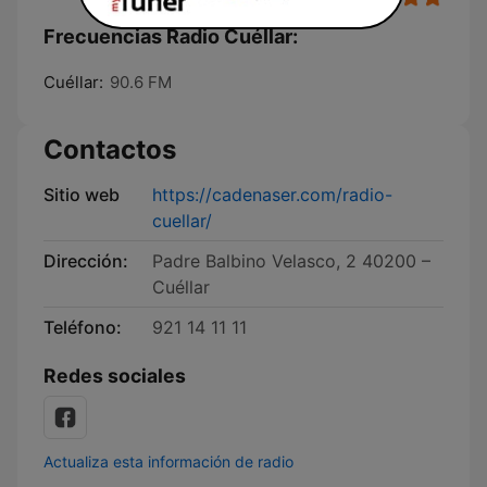
Frecuencias Radio Cuéllar:
Cuéllar:
90.6 FM
Contactos
Sitio web
https://cadenaser.com/radio-
cuellar/
Dirección:
Padre Balbino Velasco, 2 40200 –
Cuéllar
Teléfono:
921 14 11 11
Redes sociales
Actualiza esta información de radio