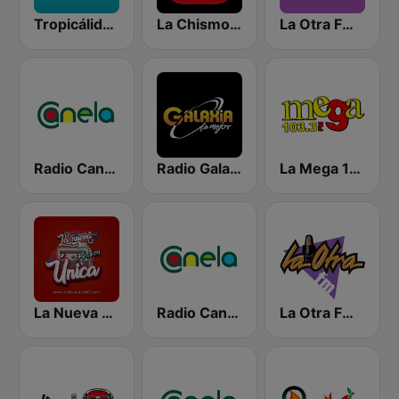
Tropicálida FM
La Chismosa 104.1
La Otra FM - Guayaquil
Radio Canela Guayas
Radio Galaxia
La Mega 103.3 FM
La Nueva Unica 94.5 FM
Radio Canela Azuay
La Otra FM - Quito