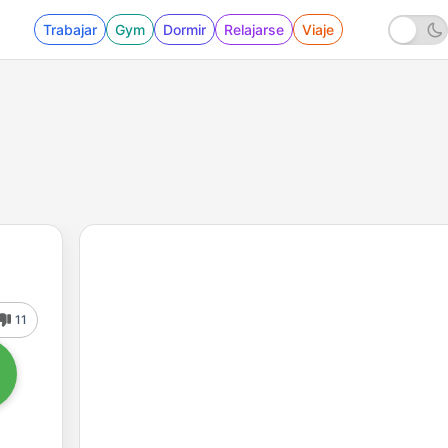
Trabajar
Gym
Dormir
Relajarse
Viaje
11