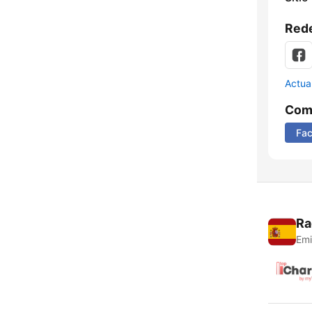
Rede
Actua
Comp
Fa
Ra
Emi