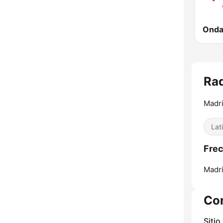
Onda
Rad
Madr
Lat
Frec
Madri
Co
Sitio