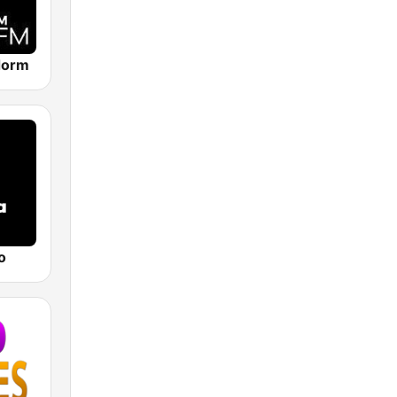
dorm
o