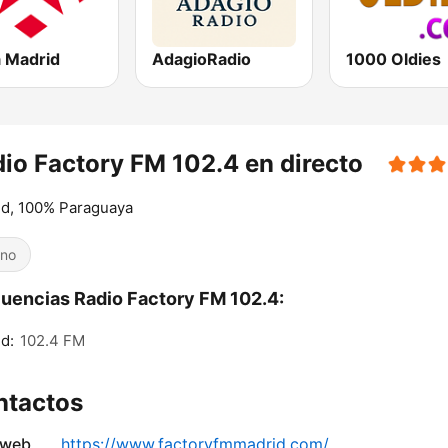
 Madrid
AdagioRadio
1000 Oldies
io Factory FM 102.4 en directo
id, 100% Paraguaya
ino
uencias Radio Factory FM 102.4:
d:
102.4 FM
ntactos
 web
https://www.factoryfmmadrid.com/