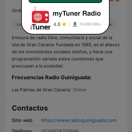
Onda libre y comunitaria
Variado
Cultura & Educación
Internacional
Emisora de radio libre, comunitaria y social de la
isla de Gran Canaria. Fundada en 1985, es el altavoz
de los movimientos sociales isleños, y tiene una
programación variada sobre cuestiones que
preocupan a la sociedad.
Frecuencias Radio Guiniguada:
Las Palmas de Gran Canaria:
Online
Contactos
Sitio web
https://www.radioguiniguada.com
Teléfono:
0034928319946