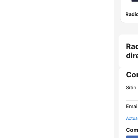
Radio
Rad
dir
Co
Sitio
Email
Actua
Comp