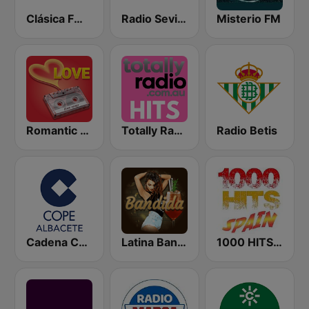
Clásica FM Radio
Radio Sevillanas
Misterio FM
Romantic Vibes
Totally Radio Hits
Radio Betis
Cadena COPE Albacete
Latina Bandida!
1000 HITS Spain