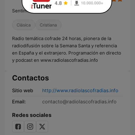
Sentimiento Cofrade
Clásica
Cristiana
Radio temática cofrade 24 horas, pionera de la
radiodifusión sobre la Semana Santa y referencia
en España y el extranjero. Programación en directo
y podcast en www.radiolascofradias.info
Contactos
Sitio web
http://www.radiolascofradias.info
Email:
contacto@radiolascofradias.info
Redes sociales