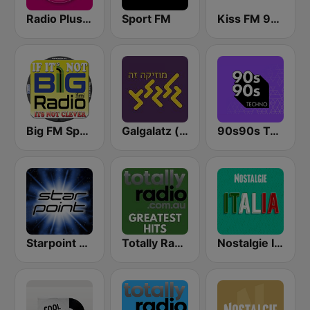
Radio Plus espagne
Sport FM
Kiss FM 91.6
Big FM Spain
Galgalatz (גלגלצ רדיו)
90s90s Techno
Starpoint Radio
Totally Radio Greatest Hits
Nostalgie Italia