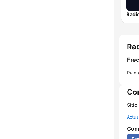
Rad
Frec
Palm
Co
Sitio
Actua
Comp
Fa