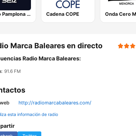
Radio Pamplona SER
Cadena COPE
io Marca Baleares en directo
uencias Radio Marca Baleares:
a:
91.6 FM
ntactos
 web
http://radiomarcabaleares.com/
liza esta información de radio
artir
cebook
Twitter