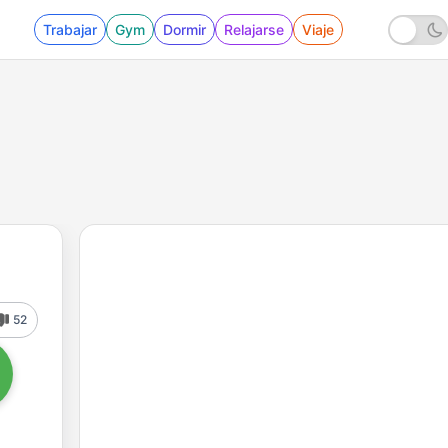
Trabajar
Gym
Dormir
Relajarse
Viaje
52