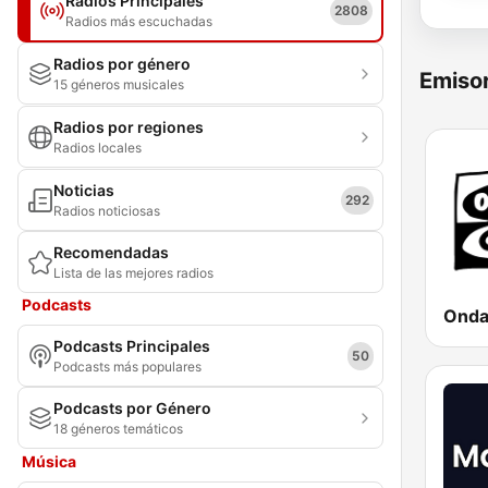
Radios Principales
2808
Radios más escuchadas
Radios por género
Emisor
15 géneros musicales
Radios por regiones
Radios locales
Noticias
292
Radios noticiosas
Recomendadas
Lista de las mejores radios
Podcasts
Podcasts Principales
50
Podcasts más populares
Podcasts por Género
18 géneros temáticos
Música