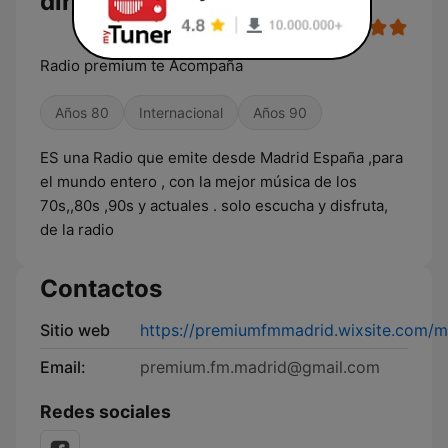
directo
Radio premium te Acompaña
Años 80
Internacional
Años 90
ES una Radio que emite desde Madrid España ,para
el mundo entero , con la mejor música de los
70s,,80s ,90s y actuales . solo escucha y disfruta,
de la radio
Contactos
Sitio web
https://premiumfmmadrid.wixsite.com/mi
Email:
premium.fm.madrid@gmail.com
Redes sociales