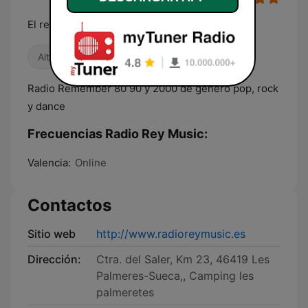
El remember diferenciado
Alternativa / Indie
Años 80
Años 90
Radio Remember 80 90 y 2000 de genero pop, rock
y dance
Frecuencias Radio Rey Music:
Valencia:
Online
Contactos
Sitio web
http://www.radioreymusic.es
Dirección:
Ctra. del Saler, Km 23, 46419 Les
Palmeres-Sueca,, Camping les
palmeretes