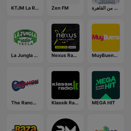
KTJM La Raza 98.5 / 103.3 FM KJOJ
Zen FM
إذاعة القرآن الكريم من القاهرة
La Jungla Radio Yecla
Nexus Radio Dance
MuyBuena Gandia
The Ranch - Classic Country
Klassik Radio
MEGA HIT