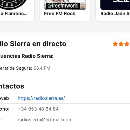
Latcho Flamenco' WebRadio
Free FM Rock
Radio Jaén 
io Sierra en directo
uencias Radio Sierra:
erta de Segura:
96.4 FM
ntactos
 web
https://radiosierra.es/
fono:
+34 953 48 64 84
:
radiosierra@hotmail.com