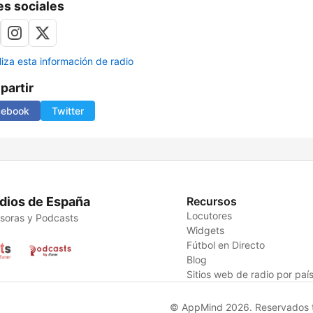
s sociales
liza esta información de radio
artir
cebook
Twitter
dios de España
Recursos
Locutores
soras y Podcasts
Widgets
Fútbol en Directo
Blog
Sitios web de radio por paí
© AppMind 2026. Reservados t