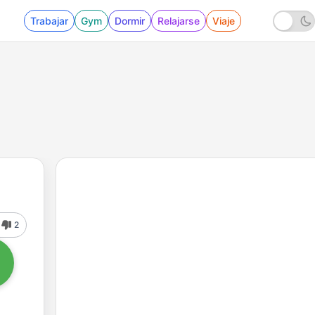
Trabajar
Gym
Dormir
Relajarse
Viaje
2