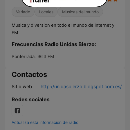
Variado
Locales
Músicas del mundo
Musica y diversion en todo el mundo de Internet y
FM
Frecuencias Radio Unidas Bierzo:
Ponferrada:
96.3 FM
Contactos
Sitio web
http://unidasbierzo.blogspot.com.es/
Redes sociales
Actualiza esta información de radio