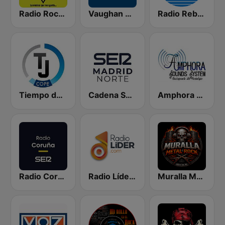
Radio Rock en Español
Vaughan Radio
Radio Rebelde FM
Tiempo de Juego Cope Directo 2
Cadena SER Madrid Norte
Amphora Radio
Radio Coruña SER
Radio Líder España
Muralla Metal Rock