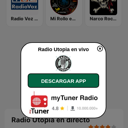
Radio Voz Coruña
Mi Rollo es el Rock Radio
Narco Rock Metal
Radio Utopia en vivo
DESCARGAR APP
Radio Utopia en directo