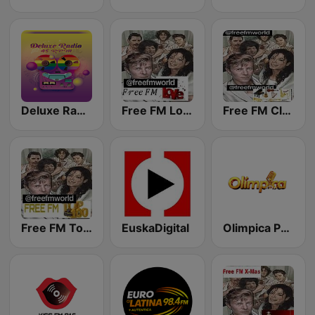
Deluxe Radio - 45 RPM
Free FM Love
Free FM Classical
Free FM Top 100
EuskaDigital
Olimpica Pais Vasco