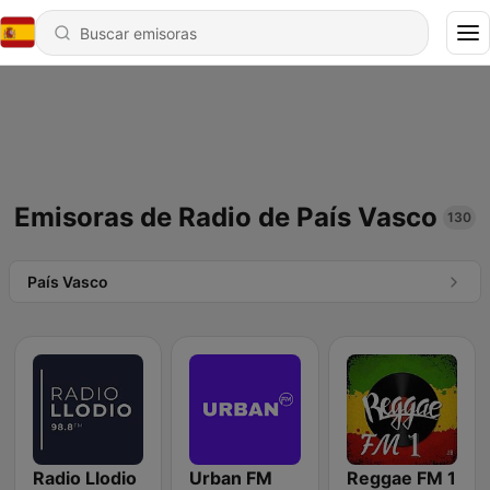
Emisoras de Radio de País Vasco
130
País Vasco
Radio Llodio
Urban FM
Reggae FM 1