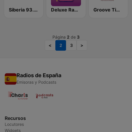
Siberia 93.8 FM
Deluxe Radio - Mainstage
Groove Time FM
Página
2
de
3
<
2
3
>
Radios de España
Emisoras y Podcasts
Recursos
Locutores
Widgets