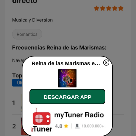
directo
Musica y Diversion
Romántica
Frecuencias Reina de las Marismas:
Navaridas:
Online
Reina de las Marismas en vivo
Top Canciones
Últimos 7 días
Últimos 30 días
DESCARGAR APP
128 Kbps (1999)
1
Oravin
Ojala Que Te Vaya Bonito
2
Margie Bermejo