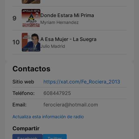
Donde Estara Mi Prima
9
Myriam Hernandez
A Esa Mujer - La Suegra
10
Julio Madrid
Contactos
Sitio web
https://xat.com/Fe_Rociera_2013
Teléfono:
608447925
Email:
ferociera@hotmail.com
Actualiza esta información de radio
Compartir
Facebook
Twitter