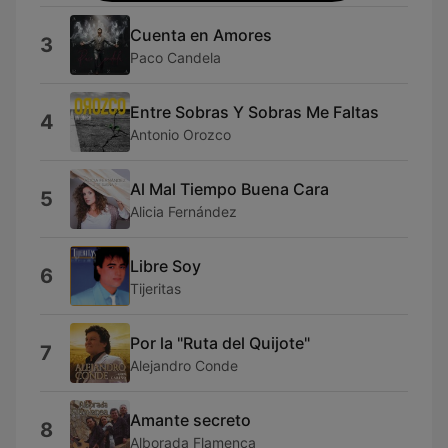
Cuenta en Amores
3
Paco Candela
Entre Sobras Y Sobras Me Faltas
4
Antonio Orozco
Al Mal Tiempo Buena Cara
5
Alicia Fernández
Libre Soy
6
Tijeritas
Por la "Ruta del Quijote"
7
Alejandro Conde
Amante secreto
8
Alborada Flamenca