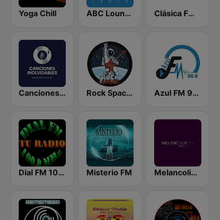
Yoga Chill
ABC Lounge Jazz
Clásica FM Radio
Canciones Inolvidables
Rock Space Radio
Azul FM 98.6 Región de Murcia
Dial FM 100.0
Misterio FM
Melancolia FM