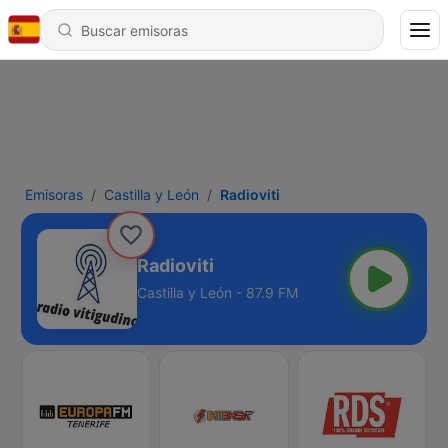
Emisoras
Castilla y León
Radioviti
Radioviti
Castilla y León - 87.9 FM