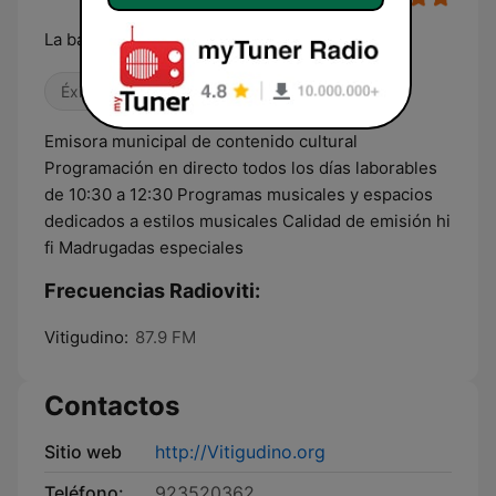
La banda sonora de tu vida
Éxitos clásicos
Dance / EDM
Años 80
Emisora municipal de contenido cultural
Programación en directo todos los días laborables
de 10:30 a 12:30 Programas musicales y espacios
dedicados a estilos musicales Calidad de emisión hi
fi Madrugadas especiales
Frecuencias Radioviti:
Vitigudino:
87.9 FM
Contactos
Sitio web
http://Vitigudino.org
Teléfono:
923520362