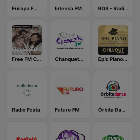
Europa FM Tenerife 103.3
Intensa FM
RDS - Radio Dimensione Suono
Free FM Chill
Chanquete FM Costa del Sol
Epic Piano - CHILLOUT PIANO
Radio Festa
Futuro FM
Órbita Dance