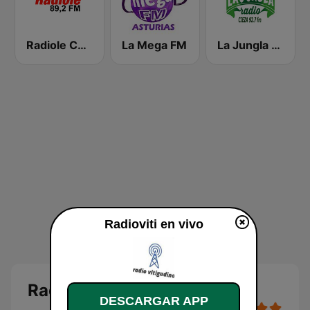
Radiole Costa de la Luz
La Mega FM
La Jungla Radio Cieza
Radioviti en vivo
Radioviti en directo
DESCARGAR APP