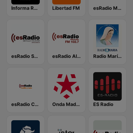
Informa Radio
Libertad FM
esRadio Malaga
esRadio Sevilla
esRadio Albacete
Radio María España
esRadio Castilla y Leon
Onda Madrid
ES Radio