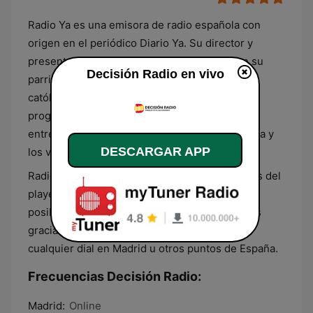
Radio Ya es una emisora de radio española con
origen en el periódico Diario Ya. Su director y
presentador del programa de mayor éxito en su
Decisión Radio en vivo
parrilla,
En la boca del Lobo
, asume el ámbito
católico de esta radio y asegura que la
programación de esta combina informativos y
entretenimiento que defienden la vida, la familia y
DESCARGAR APP
los valores españoles.
Radio Ya se puede escuchar en directo a través del
player en su página web, donde también es
posible visionar lo que se pasa en sus estudios
gracias a la sección RadioYa TV. No emite en
cualquier dial en Madrid u otros puntos de España.
Frecuencias Decisión Radio:
Madrid:
Online