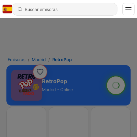
Emisoras
Madrid
RetroPop
RetroPop
Madrid - Online