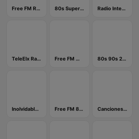
Free FM Rock
80s Super Hits
Radio Intercontinental
TeleElx Radio Marca
Free FM World
80s 90s 2000s Super Hits
Inolvidable FM
Free FM 80s
Canciones Inolvidables