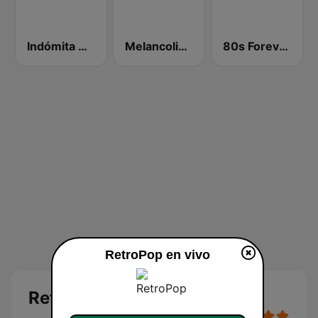
Indómita Classics
Melancolia FM
80s Forever Young
RetroPop en vivo
RetroPop en directo