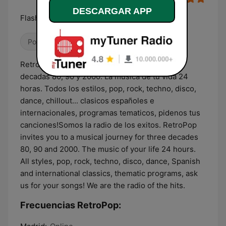
DESCARGAR APP
Flashback Radios 80s 90s 00s
Pop / Top 40
Dance / EDM
Antiguas
RetroPop te invita a un viaje musical por tres
decadas 80, 90 y 2000. La musica de tu vida 24
horas. Todos los estilos, pop, rock, techno, disco,
dance, chillout... clasicos españoles e
internacionales, programas tematicos, pidenos tus
canciones!Somos la radio de los exitos. RetroPop
invites you to a musical journey for three decades
80, 90 and 2000. The music of your life 24 hours.
All styles, pop, rock, techno, disco, dance, Spanish
and international classics, thematic programs, ask
us for your songs! We are the radio of the hits.
Frecuencias RetroPop: