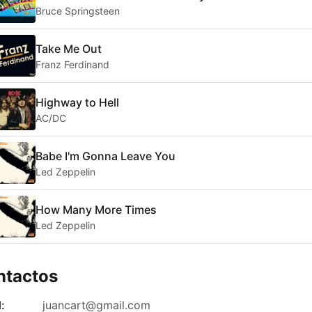
Bruce Springsteen
Take Me Out
Franz Ferdinand
Highway to Hell
AC/DC
Babe I'm Gonna Leave You
Led Zeppelin
How Many More Times
Led Zeppelin
ntactos
:
juancart@gmail.com