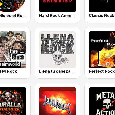
Mi Rollo es el Rock Radio
Hard Rock Animals
 FM Rock
Llena tu cabeza de RocK
Perfect Rock