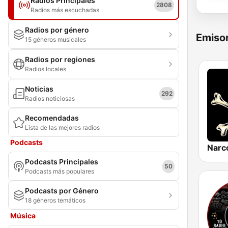
Radios Principales
2808
Radios más escuchadas
Radios por género
Emisor
15 géneros musicales
Radios por regiones
Radios locales
Noticias
292
Radios noticiosas
Recomendadas
Lista de las mejores radios
Podcasts
Narc
Podcasts Principales
50
Podcasts más populares
Podcasts por Género
18 géneros temáticos
Música