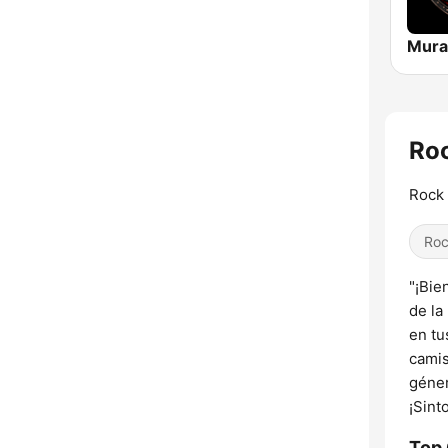
Roc
Rock 
Ro
"¡Bie
de la
en tu
camis
géner
¡Sint
Top