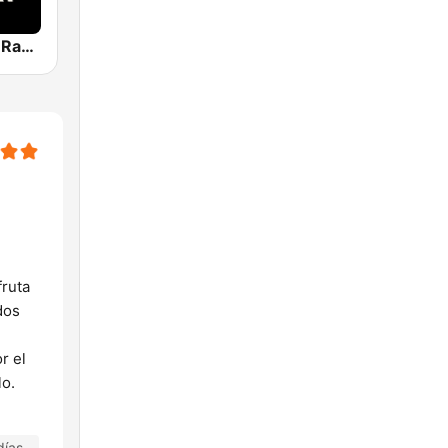
Metal Action Radio
fruta
dos
r el
lo.
días