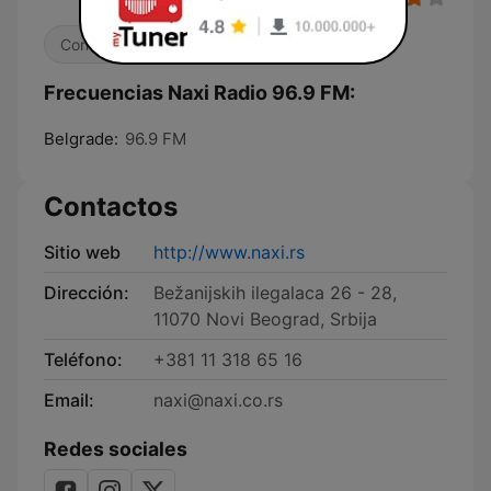
Contemporánea para adultos
Frecuencias Naxi Radio 96.9 FM:
Belgrade:
96.9 FM
Contactos
Sitio web
http://www.naxi.rs
Dirección:
Bežanijskih ilegalaca 26 - 28,
11070 Novi Beograd, Srbija
Teléfono:
+381 11 318 65 16
Email:
naxi@naxi.co.rs
Redes sociales