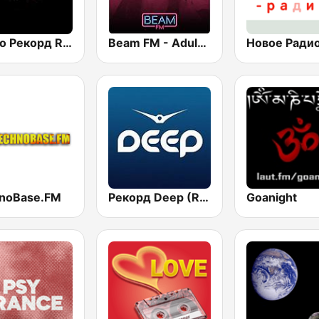
Радио Рекорд Russian Mix (Radio Record Russian Mix)
Beam FM - Adult Hits
noBase.FM
Рекорд Deep (Record Deep)
Goanight