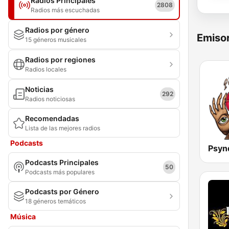
Radios Principales
2808
Radios más escuchadas
Radios por género
Emisor
15 géneros musicales
Radios por regiones
Radios locales
Noticias
292
Radios noticiosas
Recomendadas
Lista de las mejores radios
Podcasts
Podcasts Principales
50
Podcasts más populares
Podcasts por Género
18 géneros temáticos
Música