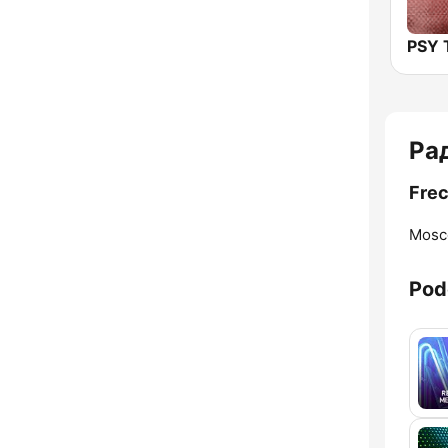
PSY
Ра
Fre
Mosc
Pod