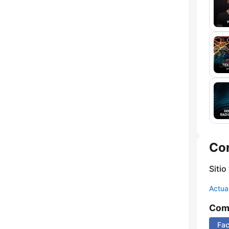
Co
Sitio
Actua
Comp
Fa