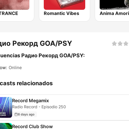
 TRANCE
Romantic Vibes
дио Рекорд GOA/PSY
cuencias Радио Рекорд GOA/PSY:
ow:
Online
casts relacionados
Record Megamix
Radio Record - Episodio 250
6 days ago
Record Club Show