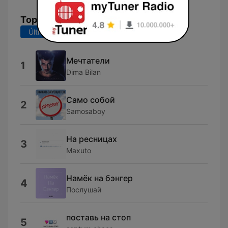
Top Canciones
Últimos 7 días
Últimos 30 días
Мечтатели
1
Dima Bilan
Само собой
2
Samosaboy
На ресницах
3
Maxuto
Намёк на бэнгер
4
Послушай
поставь на стоп
5