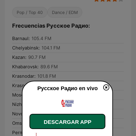
Pop / Top 40
Dance / EDM
Frecuencias Русское Радио:
Barnaul:
105.4 FM
Chelyabinsk:
104.1 FM
Kazan:
90.7 FM
Khabarovsk:
89.6 FM
Krasnodar:
101.8 FM
Krasnoyarsk:
105.8 FM
Русское Радио en vivo
Moscow:
105.7 FM
Nizhniy Novgorod:
102.9 FM
Novosibirsk:
96.2 FM
DESCARGAR APP
Omsk:
102.5 FM
Perm’:
106.2 FM