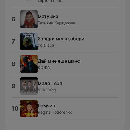
septum chaos
Матушка
6
Татьяна Куртукова
Забери меня забери
7
cola_sun
Дай мне еще шанс
8
КОЖА
Мало Тебя
9
SEREBRO
Ромчик
10
Regina Todorenko