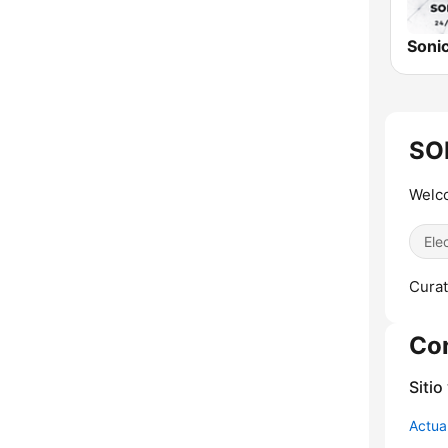
Sonic
SO
Welco
Ele
Curat
Co
Sitio
Actua