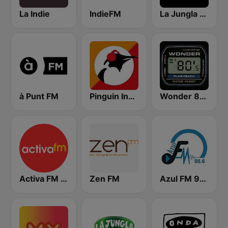
La Indie
IndieFM
La Jungla Radio Valencia
à Punt FM
Pinguin Indie
Wonder 80's
Activa FM - Alicante
Zen FM
Azul FM 98.6 Región de Murcia