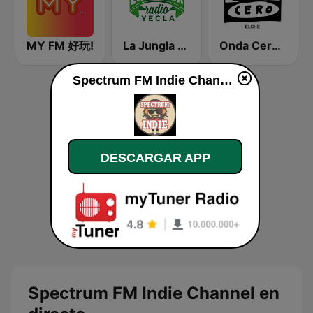
MY FM 好玩!
La Jungla Radio Yecla
Onda Cero Elche
Spectrum FM Indie Channel en vivo
DESCARGAR APP
Spectrum FM Indie Channel en