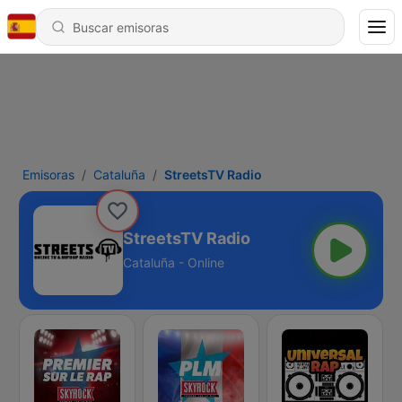
Emisoras
Cataluña
StreetsTV Radio
StreetsTV Radio
Cataluña - Online