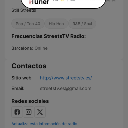
Still Streets!
Pop / Top 40
Hip Hop
R&B / Soul
Frecuencias StreetsTV Radio:
Barcelona:
Online
Contactos
Sitio web
http://www.streetstv.es/
Email:
streetstv.es@gmail.com
Redes sociales
Actualiza esta información de radio