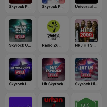
Skyrock Premier sur le Rap
Skyrock PLM
Universal RAP
Skyrock Urban Music Non-Stop
Radio Zumba
NRJ HITS 2000'
Skyrock La Nocturne
Hit Skyrock
Skyrock Hit U.S