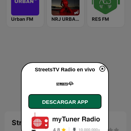
Urban FM
NRJ URBAN HITS
RES FM
StreetsTV Radio en vivo
DESCARGAR APP
StreetsTV Radio en directo