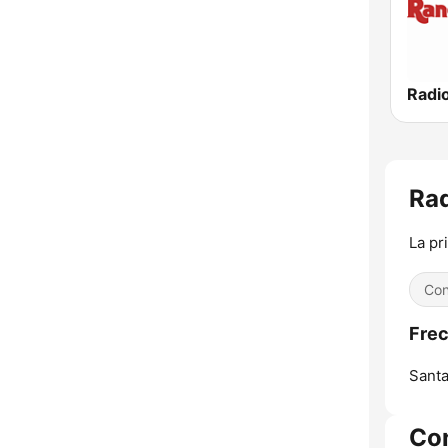
Rad
La pr
Con
Frec
Santa
Co