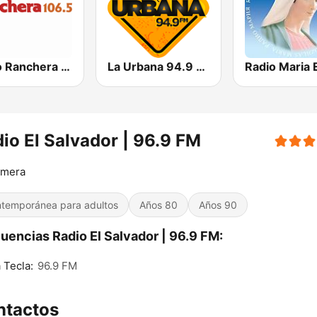
Radio Ranchera El Salvador
La Urbana 94.9 FM
io El Salvador | 96.9 FM
imera
temporánea para adultos
Años 80
Años 90
uencias Radio El Salvador | 96.9 FM:
 Tecla:
96.9 FM
ntactos