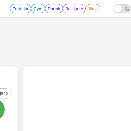
Trabajar
Gym
Dormir
Relajarse
Viaje
10