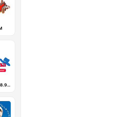
M
Que Buena 88.9 FM