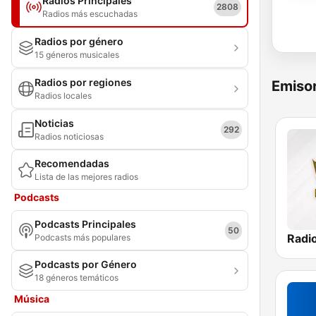
Radios Principales
2808
Radios más escuchadas
Radios por género
15 géneros musicales
Radios por regiones
Emisor
Radios locales
Noticias
292
Radios noticiosas
Recomendadas
Lista de las mejores radios
Podcasts
Podcasts Principales
50
Podcasts más populares
Podcasts por Género
18 géneros temáticos
Música