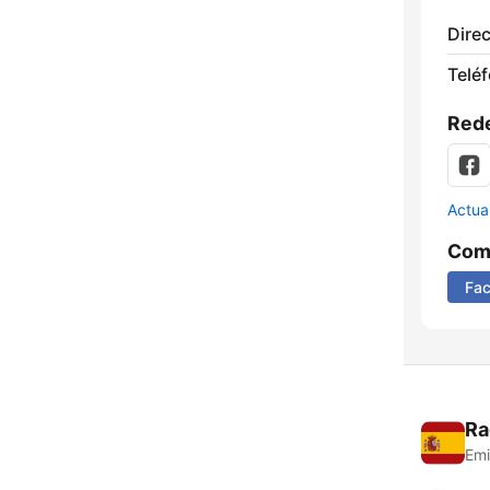
Direc
Telé
Rede
Actua
Comp
Fa
Ra
Emi