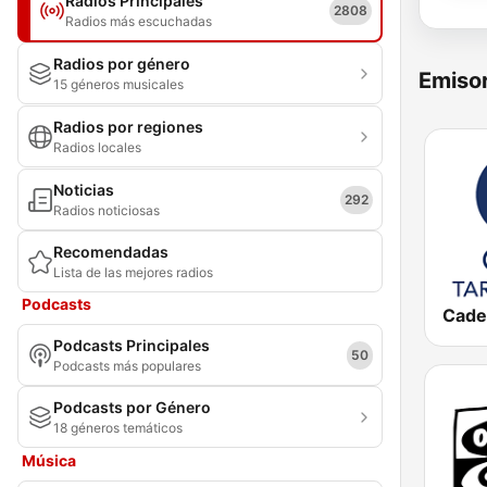
Radios Principales
2808
Radios más escuchadas
Radios por género
Emisor
15 géneros musicales
Radios por regiones
Radios locales
Noticias
292
Radios noticiosas
Recomendadas
Lista de las mejores radios
Podcasts
Podcasts Principales
50
Podcasts más populares
Podcasts por Género
18 géneros temáticos
Música