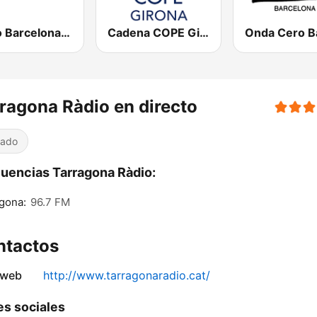
Ràdio Barcelona SER
Cadena COPE Girona
ragona Ràdio en directo
iado
uencias Tarragona Ràdio:
gona:
96.7 FM
ntactos
 web
http://www.tarragonaradio.cat/
s sociales