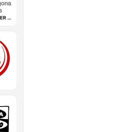
Ràdio Reus SER Tarragona