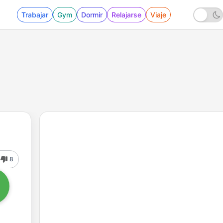
Trabajar
Gym
Dormir
Relajarse
Viaje
8