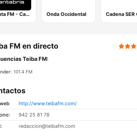
Distinta FM - Cantabria
Onda Occidental
ba FM en directo
uencias Teiba FM:
nder:
101.4 FM
ntactos
 web
http://www.teibafm.com/
fono:
942 25 81 78
:
redaccion@teibafm.com