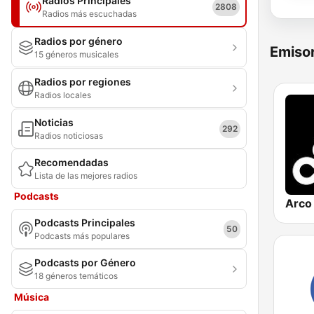
Radios Principales
2808
Radios más escuchadas
Radios por género
Emisor
15 géneros musicales
Radios por regiones
Radios locales
Noticias
292
Radios noticiosas
Recomendadas
Lista de las mejores radios
Podcasts
Podcasts Principales
50
Podcasts más populares
Podcasts por Género
18 géneros temáticos
Música