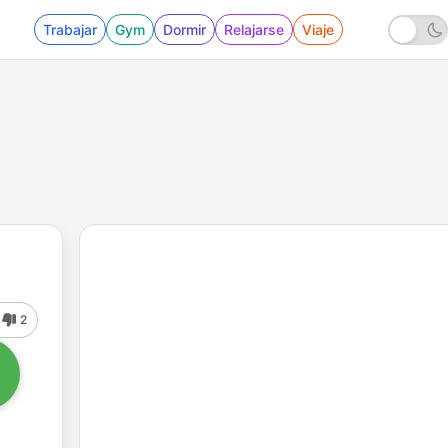
Trabajar
Gym
Dormir
Relajarse
Viaje
2