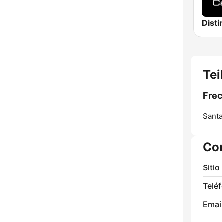
Tei
Frec
Santa
Co
Sitio
Telé
Email