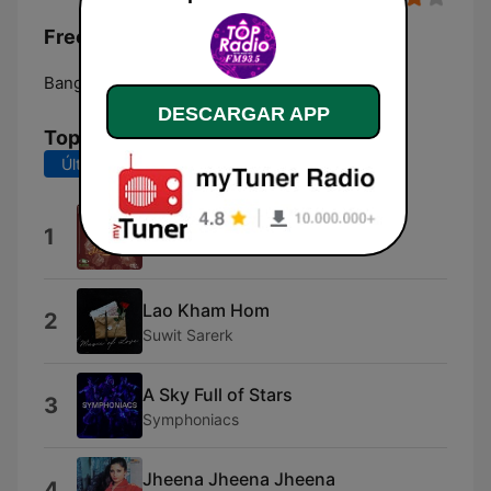
Frecuencias 93.5 Top Radio FM:
Bangkok:
93.5 FM
DESCARGAR APP
Top Canciones
Últimos 7 días
Últimos 30 días
ชุ่มฉ่ำในดวงใจ
1
มาลีฮวนน่า
Lao Kham Hom
2
Suwit Sarerk
A Sky Full of Stars
3
Symphoniacs
Jheena Jheena Jheena
4