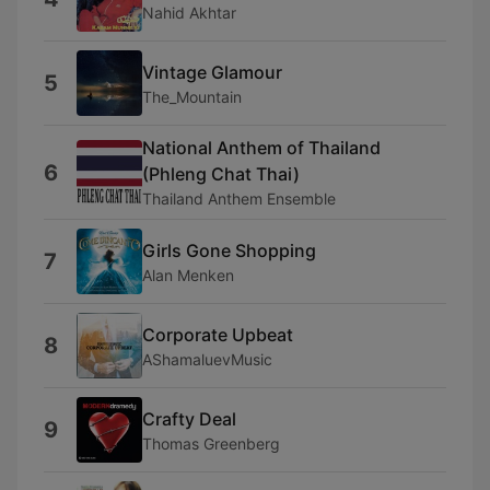
Nahid Akhtar
Vintage Glamour
5
The_Mountain
National Anthem of Thailand
6
(Phleng Chat Thai)
Thailand Anthem Ensemble
Girls Gone Shopping
7
Alan Menken
Corporate Upbeat
8
AShamaluevMusic
Crafty Deal
9
Thomas Greenberg