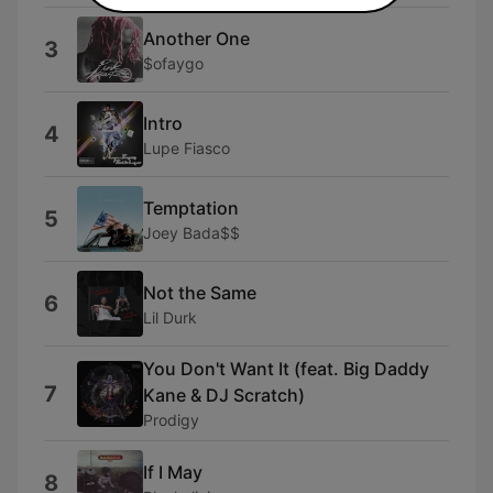
Another One
3
$ofaygo
Intro
4
Lupe Fiasco
Temptation
5
Joey Bada$$
Not the Same
6
Lil Durk
You Don't Want It (feat. Big Daddy
7
Kane & DJ Scratch)
Prodigy
If I May
8