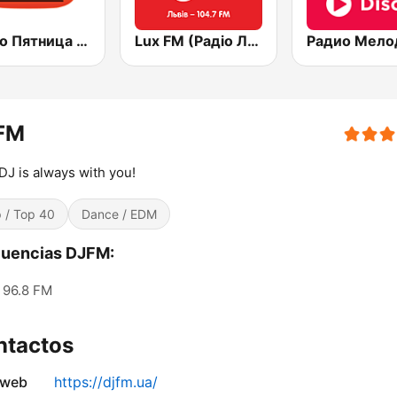
Радио Пятница (Pyatnica)
Lux FM (Pадіо Люкс) Lviv
FM
DJ is always with you!
 / Top 40
Dance / EDM
cuencias DJFM:
96.8 FM
ntactos
 web
https://djfm.ua/