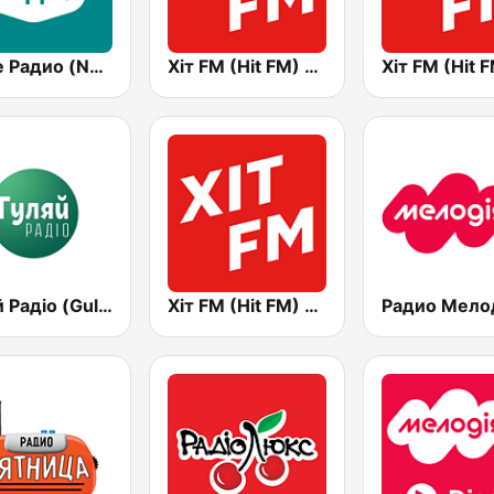
Наше Радио (Nashe Radio) 107.9
Хіт FM (Hit FM) - Top
Гуляй Радіо (Guliay Radio)
Хіт FM (Hit FM) - Ukr