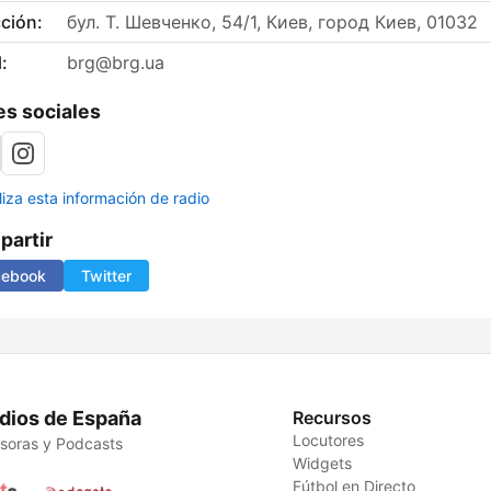
ción:
бул. Т. Шевченко, 54/1, Киев, город Киев, 01032
:
brg@brg.ua
s sociales
liza esta información de radio
artir
cebook
Twitter
dios de España
Recursos
Locutores
soras y Podcasts
Widgets
Fútbol en Directo