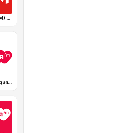
Хіт FM (Hit FM) - Best
Радио Мелодия (Radio Melodia)