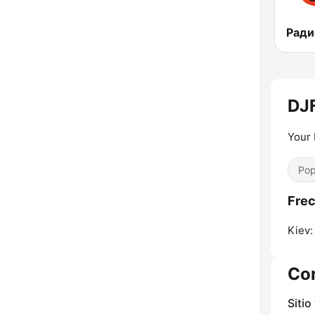
DJ
Your 
Pop
Fre
Kiev:
Co
Sitio