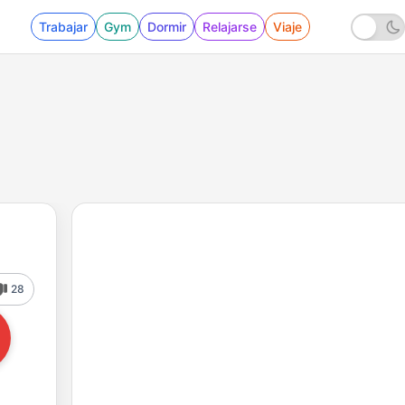
Trabajar
Gym
Dormir
Relajarse
Viaje
28