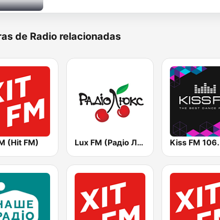
as de Radio relacionadas
M (Hit FM)
Lux FM (Pадіо Люкс)