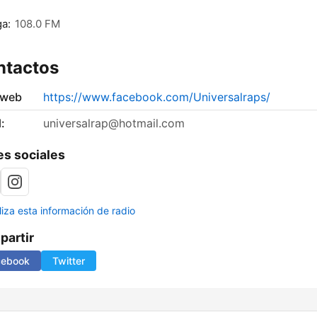
a:
108.0 FM
ntactos
 web
https://www.facebook.com/Universalraps/
:
universalrap@hotmail.com
s sociales
liza esta información de radio
artir
cebook
Twitter