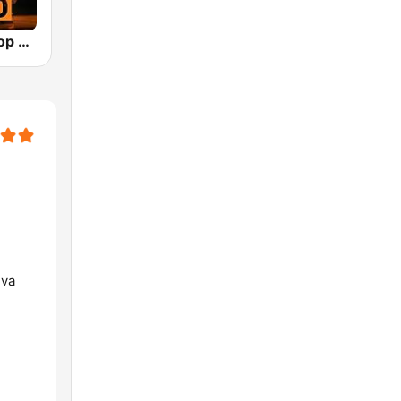
bigFM Hip-Hop Radio
iva