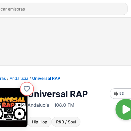
ras
Andalucía
Universal RAP
Universal RAP
93
Andalucía - 108.0 FM
Hip Hop
R&B / Soul