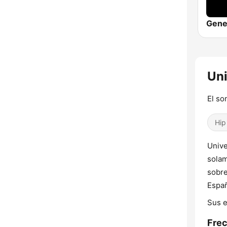
Uni
El so
Hip
Unive
solam
sobre
Españ
Sus e
Frec