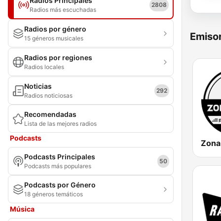
Radios Principales
2808
Radios más escuchadas
Radios por género
Emisor
15 géneros musicales
Radios por regiones
Radios locales
Noticias
292
Radios noticiosas
Recomendadas
Lista de las mejores radios
Podcasts
Podcasts Principales
50
Podcasts más populares
Podcasts por Género
18 géneros temáticos
Música