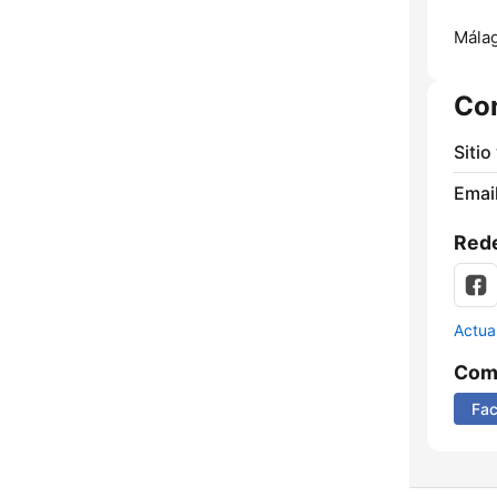
Málag
Co
Sitio
Email
Rede
Actua
Comp
Fa