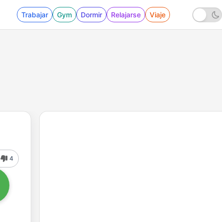
Trabajar
Gym
Dormir
Relajarse
Viaje
4