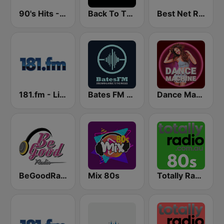
90's Hits - Hits Radio
Back To The 80's Radio
Best Net Radio - 80s and 90s Mix
181.fm - Lite 90's
Bates FM - 90s Mix
Dance Machine
BeGoodRadio - 80s Pop Rock
Mix 80s
Totally Radio 80s