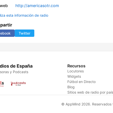
 web
http://americasotr.com
liza esta información de radio
artir
cebook
Twitter
dios de España
Recursos
Locutores
soras y Podcasts
Widgets
Fútbol en Directo
Blog
Sitios web de radio por paí
© AppMind 2026. Reservados t