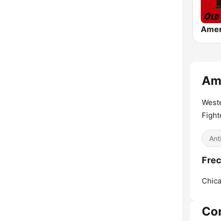
Ame
Weste
Fight
Ant
Frec
Chica
Co