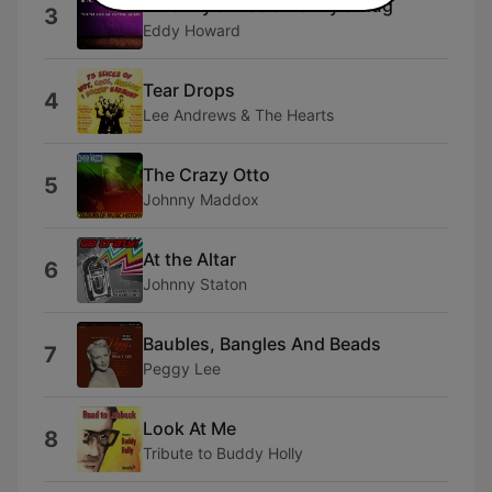
A Penny a Kiss a Penny a Hug
3
Eddy Howard
Tear Drops
4
Lee Andrews & The Hearts
The Crazy Otto
5
Johnny Maddox
At the Altar
6
Johnny Staton
Baubles, Bangles And Beads
7
Peggy Lee
Look At Me
8
Tribute to Buddy Holly