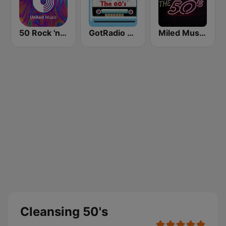
50 Rock 'n' Roll - United Music
GotRadio - 60s
Miled Music 50’s
Cleansing 50's