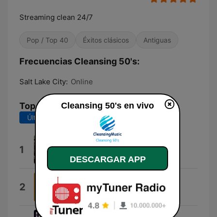
Streaming clean 24/7
Pop / Top 40
Éxitos clásicos
Antiguas
Frecuencias Cleansing 50's:
Salt Lake City:
Online
Top Canciones
Cleansing 50's en vivo
Últimos 7 días
Últimos 30 días
Adbreak
1
OLDMANWAFFLES
DESCARGAR APP
Mr. Sandman
2
The Chordettes