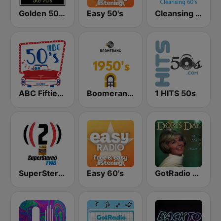
Golden 50/70s Hits
Easy 50's
Cleansing 60's
ABC Fifties (50's)
Boomerang 50's
1 HITS 50s
SuperStereo 2 (50's, 60's)
Easy 60's
GotRadio - 50s