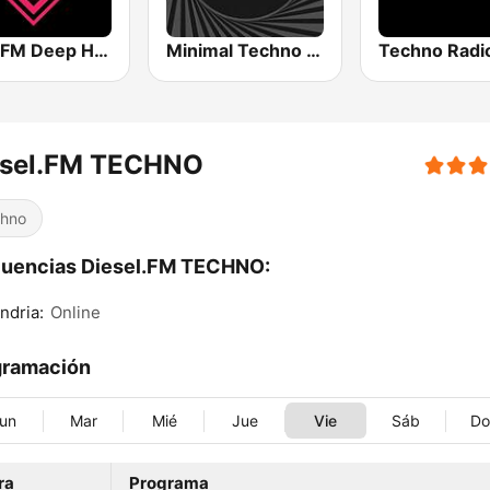
Loca FM Deep House
Minimal Techno Radio
Techno Radi
esel.FM TECHNO
hno
cuencias Diesel.FM TECHNO:
ndria:
Online
gramación
un
Mar
Mié
Jue
Vie
Sáb
D
ra
Programa