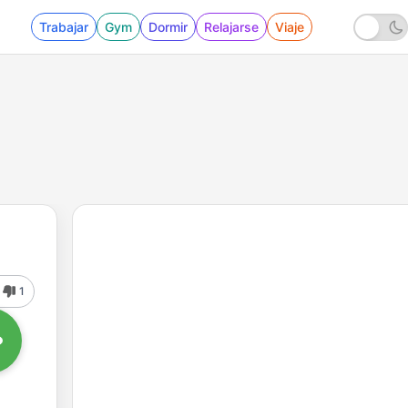
Trabajar
Gym
Dormir
Relajarse
Viaje
1