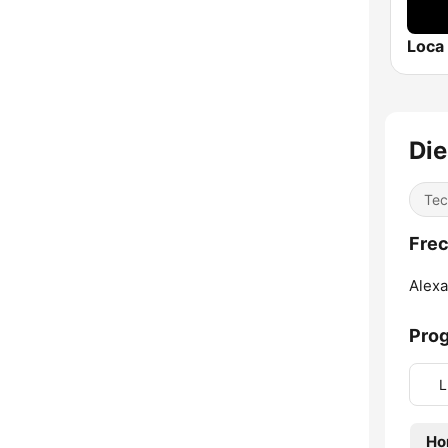
Di
Tec
Fre
Alexa
Pro
L
Ho