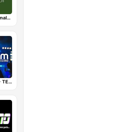
Рекорд Minimal/Tech (Record Minimal/Tech)
RauteMusik - TECHNO