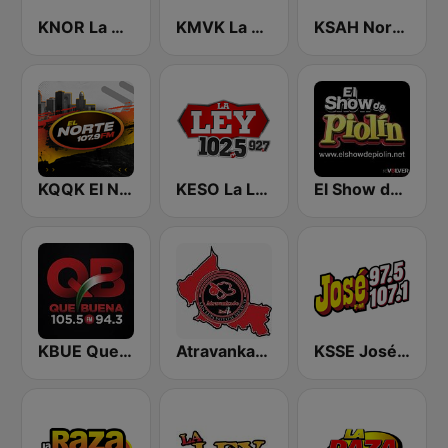
KNOR La Raza 93.7 (US Only)
KMVK La Grande 107.5 FM
KSAH Norteño 720 y 104.1
KQQK El Norte 107.9 / 101.7 FM
KESO La Ley 102.5 and 92.7 FM
El Show de Piolín
KBUE Que Buena 105.5 / 94.3 FM (US Only)
Atravankado Radio
KSSE José 97.5 y 107.1