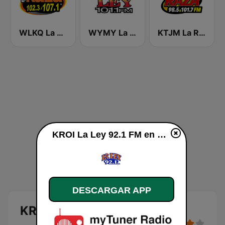
WLKQ La Raza 102.3
WYMY La Ley 101.1 FM
KTJM La Raza 98.5 / 103.3 FM KJOJ
KROI La Ley 92.1 FM en vivo
DESCARGAR APP
KROI La Ley 92.1 FM