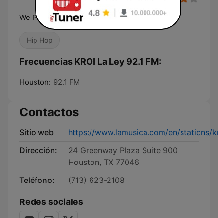
We Play The Hits!
Hip Hop
Frecuencias KROI La Ley 92.1 FM:
Houston:
92.1 FM
Contactos
Sitio web
https://www.lamusica.com/en/stations/kr
Dirección:
24 Greenway Plaza Suite 900
Houston, TX 77046
Teléfono:
(713) 623-2108
Redes sociales