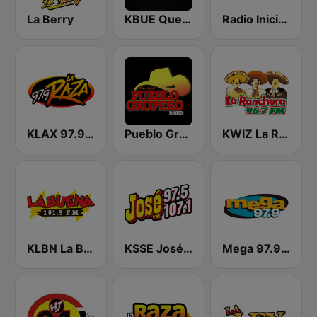
La Berry
KBUE Que Buena 105.5 / 94.3 FM (US Only)
Radio Iniciador
KLAX 97.9 La Raza FM
Pueblo Grupero Radio
KWIZ La Ranchera 96.7 FM (US Only)
KLBN La Buena 101.9 FM
KSSE José 97.5 y 107.1
Mega 97.9 FM