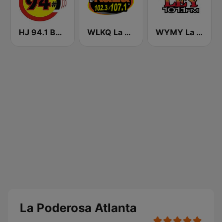
HJ 94.1 Boom FM
WLKQ La Raza 102.3
WYMY La Ley 101.1 FM
La Poderosa Atlanta