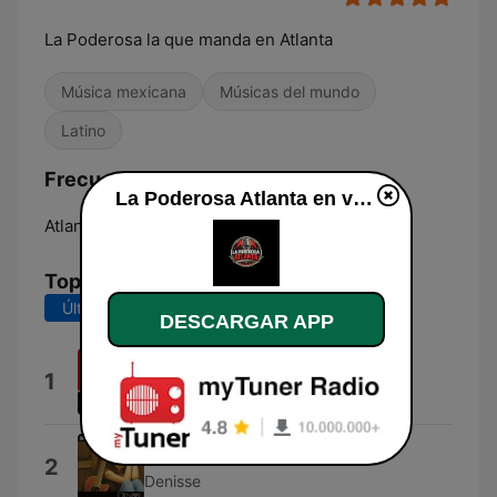
La Poderosa la que manda en Atlanta
Música mexicana
Músicas del mundo
Latino
Frecuencias La Poderosa Atlanta:
La Poderosa Atlanta en vivo
Atlanta:
Online
Top Canciones
Últimos 7 días
Últimos 30 días
DESCARGAR APP
Ojala Ojala
1
Miguel Bosé
Que Se Siente
2
Denisse