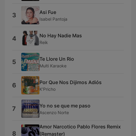
Asi Fue
3
Isabel Pantoja
No Hay Nadie Mas
4
Reik
Te Llore Un Rio
5
Multi Karaoke
Por Que Nos Dijimos Adiós
6
K'Pricho
Yo no se que me paso
7
Ascenzo Norte
Amor Narcotico Pablo Flores Remix
8
(Remaster)