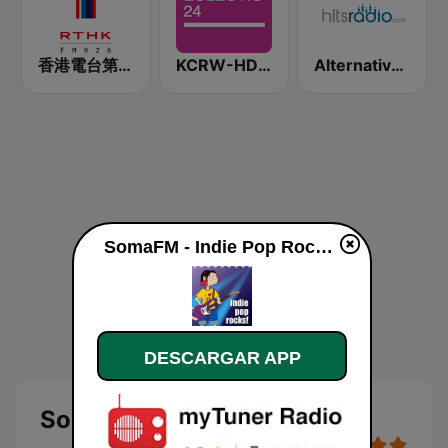
香港電台第一台 RTHK Radio 1
KCRW-HD2 Eclectic 24
Alternative - Hits Radio
SomaFM - Indie Pop Rocks! en vivo
DESCARGAR APP
SomaFM - Indie Pop Rocks!