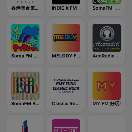
香港電台第二台 RTHK Radio 2
INDIE X FM
SomaFM - Groove Salad
Soma FM - PopTron
MELODY FM
AceRadio-90s Alternative Rock
SomaFM Bossa Beyond
Classic Rock New York
MY FM 好玩!