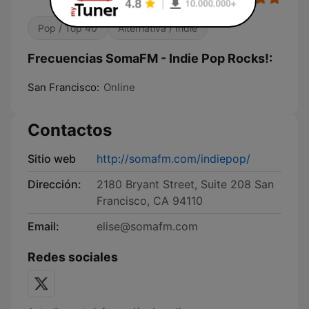
Pop / Top 40
Alternativa / Indie
Frecuencias SomaFM - Indie Pop Rocks!:
San Francisco:
Online
Contactos
Sitio web
http://somafm.com/indiepop/
Dirección:
2180 Bryant Street, Suite 208 San
Francisco, CA 94110
Email:
elise@somafm.com
Redes sociales